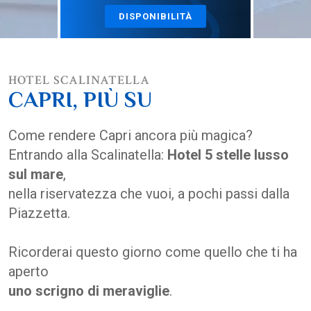
LA TUA SCALINATELLA
DISPONIBILITÀ
FOTOGALLERY
HOTEL SCALINATELLA
CONTATTI
CAPRI, PIÙ SU
PRENOTA
Come rendere Capri ancora più magica?
Entrando alla Scalinatella:
Hotel 5 stelle lusso
LA MIA PRENOTAZIONE
sul mare
,
nella riservatezza che vuoi, a pochi passi dalla
Piazzetta.
Ricorderai questo giorno come quello che ti ha
VILLE
aperto
uno scrigno di meraviglie
.
ROYAL BLUE