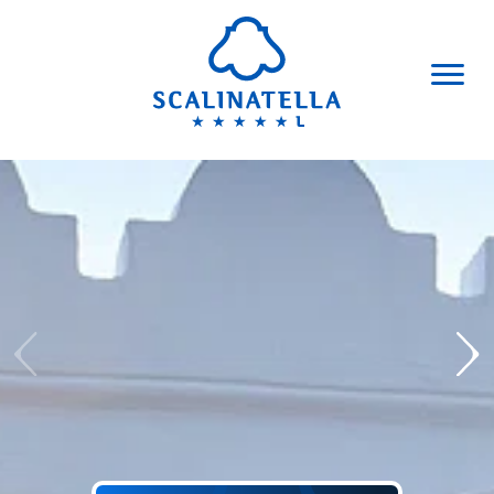
Salta al contenuto principale
ITALIANO
ENGLISH
TEL. +39 081 837 0633
HOTEL
CAMERE & SUITES