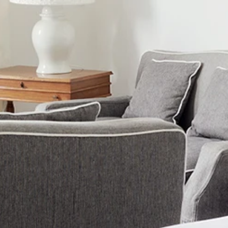
GLAM ORANGE
PRENOTA
LA MIA PRENOTAZIONE
RISTORANTE
PRANZO
RISTORANTE CASA MORGANO
CENA