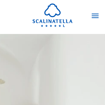
Salta al contenuto principale
ITALIANO
ENGLISH
TEL. +39 081 837 0633
HOTEL
CAMERE & SUITES